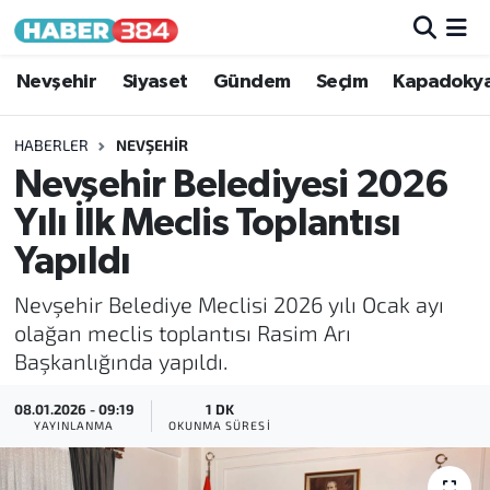
Nöbetçi Eczaneler
Nevşehir
Siyaset
Gündem
Seçim
Kapadoky
Hava Durumu
HABERLER
NEVŞEHIR
Nevşehir Belediyesi 2026
Trafik Durumu
Yılı İlk Meclis Toplantısı
Süper Lig Puan Durumu ve Fikstür
Yapıldı
Nevşehir Belediye Meclisi 2026 yılı Ocak ayı
Tüm Manşetler
olağan meclis toplantısı Rasim Arı
Başkanlığında yapıldı.
Son Dakika Haberleri
08.01.2026 - 09:19
1 DK
Haber Arşivi
YAYINLANMA
OKUNMA SÜRESI