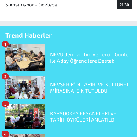
Samsunspor - Göztepe
21:30
Trend Haberler
1
NEVÜ’den Tanıtım ve Tercih Günleri
ile Aday Öğrencilere Destek
2
NEVŞEHİR’İN TARİHİ VE KÜLTÜREL
MİRASINA IŞIK TUTULDU
3
KAPADOKYA EFSANELERİ VE
TARİHİ ÖYKÜLERİ ANLATILDI
4