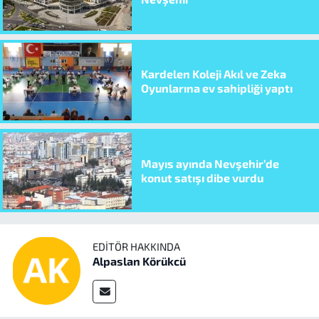
Kardelen Koleji Akıl ve Zeka
Oyunlarına ev sahipliği yaptı
Mayıs ayında Nevşehir’de
konut satışı dibe vurdu
EDITÖR HAKKINDA
Alpaslan Körükcü