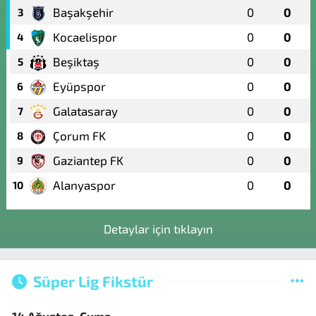
Başakşehir
0
0
3
Kocaelispor
0
0
4
Beşiktaş
0
0
5
Eyüpspor
0
0
6
Galatasaray
0
0
7
Çorum FK
0
0
8
Gaziantep FK
0
0
9
Alanyaspor
0
0
10
Detaylar için tıklayın
Süper Lig Fikstür