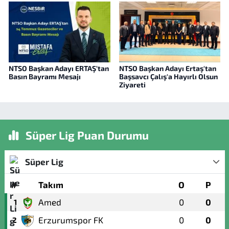
NTSO Başkan Adayı ERTAŞ’tan
NTSO Başkan Adayı Ertaş'tan
Basın Bayramı Mesajı
Başsavcı Çalış'a Hayırlı Olsun
Ziyareti
Süper Lig Puan Durumu
Süper Lig
#
Takım
O
P
Amed
0
0
1
Erzurumspor FK
0
0
2