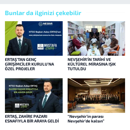
Bunlar da ilginizi çekebilir
ERTAŞ’TAN GENÇ
NEVŞEHİR’İN TARİHİ VE
GİRİŞİMCİLER KURULU’NA
KÜLTÜREL MİRASINA IŞIK
ÖZEL PROJELER
TUTULDU
ERTAŞ, ZAHİRE PAZARI
“Nevşehir’in parası
ESNAFIYLA BİR ARAYA GELDİ
Nevşehir’de kalsın”