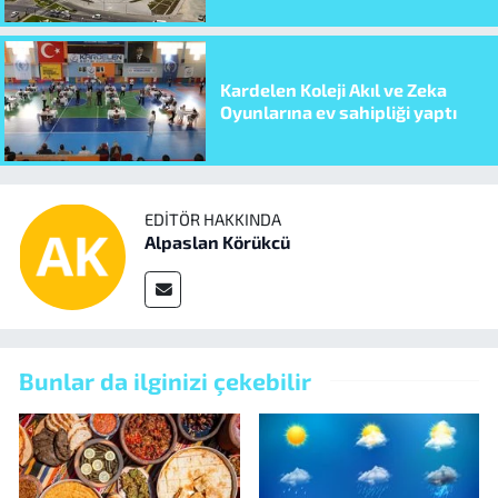
Kardelen Koleji Akıl ve Zeka
Oyunlarına ev sahipliği yaptı
EDITÖR HAKKINDA
Alpaslan Körükcü
Bunlar da ilginizi çekebilir