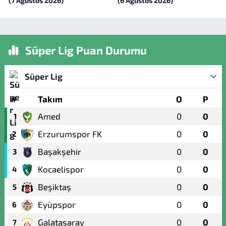
(7 Ağustos 2026)
(6 Ağustos 2026)
Süper Lig Puan Durumu
Süper Lig
#
Takım
O
P
Amed
0
0
1
Erzurumspor FK
0
0
2
Başakşehir
0
0
3
Kocaelispor
0
0
4
Beşiktaş
0
0
5
Eyüpspor
0
0
6
Galatasaray
0
0
7