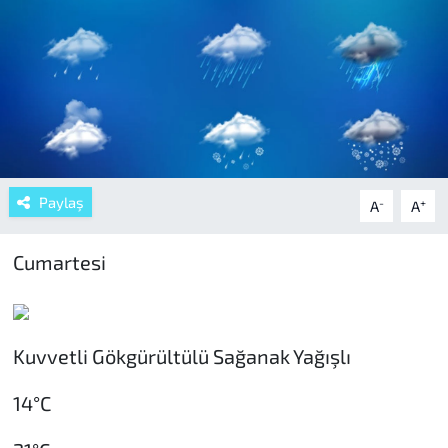
Paylaş
-
+
A
A
Cumartesi
Kuvvetli Gökgürültülü Sağanak Yağışlı
14°C