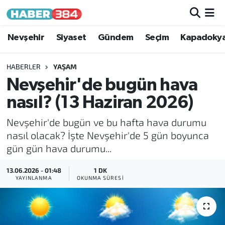
Nöbetçi Eczaneler
Nevşehir
Siyaset
Gündem
Seçim
Kapadoky
Hava Durumu
HABERLER
YAŞAM
Nevşehir'de bugün hava
Trafik Durumu
nasıl? (13 Haziran 2026)
Süper Lig Puan Durumu ve Fikstür
Nevşehir'de bugün ve bu hafta hava durumu
nasıl olacak? İşte Nevşehir'de 5 gün boyunca
Tüm Manşetler
gün gün hava durumu...
Son Dakika Haberleri
13.06.2026 - 01:48
1 DK
YAYINLANMA
OKUNMA SÜRESI
Haber Arşivi