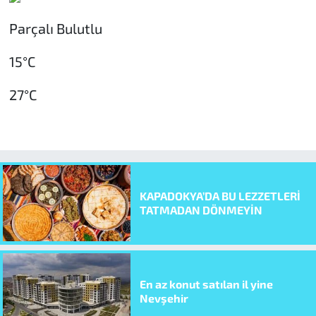
Parçalı Bulutlu
15°C
27°C
KAPADOKYA’DA BU LEZZETLERİ
TATMADAN DÖNMEYİN
En az konut satılan il yine
Nevşehir