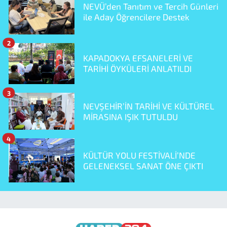
NEVÜ’den Tanıtım ve Tercih Günleri
ile Aday Öğrencilere Destek
2
KAPADOKYA EFSANELERİ VE
TARİHİ ÖYKÜLERİ ANLATILDI
3
NEVŞEHİR’İN TARİHİ VE KÜLTÜREL
MİRASINA IŞIK TUTULDU
4
KÜLTÜR YOLU FESTİVALİ’NDE
GELENEKSEL SANAT ÖNE ÇIKTI