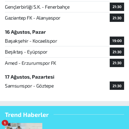
Gençlerbirliği S.K. - Fenerbahçe
21:30
Gaziantep FK - Alanyaspor
21:30
16 Ağustos, Pazar
Başakşehir - Kocaelispor
19:00
Beşiktaş - Eyüpspor
21:30
Amed - Erzurumspor FK
21:30
17 Ağustos, Pazartesi
Samsunspor - Göztepe
21:30
Trend Haberler
1