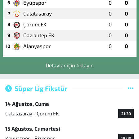
Eyüpspor
0
0
6
Galatasaray
0
0
7
Çorum FK
0
0
8
Gaziantep FK
0
0
9
Alanyaspor
0
0
10
Detaylar için tıklayın
Süper Lig Fikstür
14 Ağustos, Cuma
Galatasaray - Çorum FK
21:30
15 Ağustos, Cumartesi
Konyaspor - Rizespor
19:00