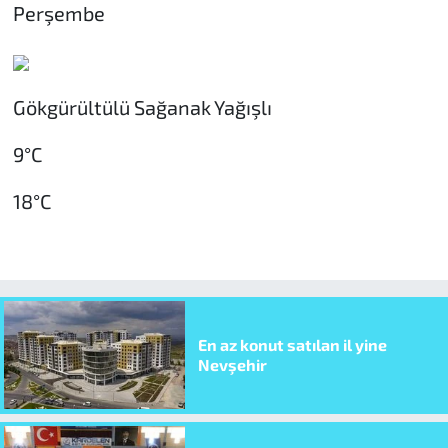
Perşembe
Gökgürültülü Sağanak Yağışlı
9°C
18°C
En az konut satılan il yine
Nevşehir