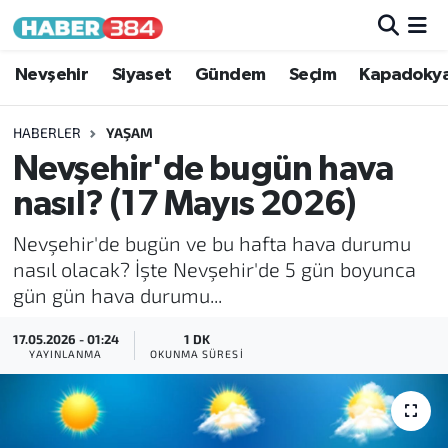
Nöbetçi Eczaneler
Nevşehir
Siyaset
Gündem
Seçim
Kapadoky
Hava Durumu
HABERLER
YAŞAM
Nevşehir'de bugün hava
Trafik Durumu
nasıl? (17 Mayıs 2026)
Süper Lig Puan Durumu ve Fikstür
Nevşehir'de bugün ve bu hafta hava durumu
nasıl olacak? İşte Nevşehir'de 5 gün boyunca
Tüm Manşetler
gün gün hava durumu...
Son Dakika Haberleri
17.05.2026 - 01:24
1 DK
YAYINLANMA
OKUNMA SÜRESI
Haber Arşivi