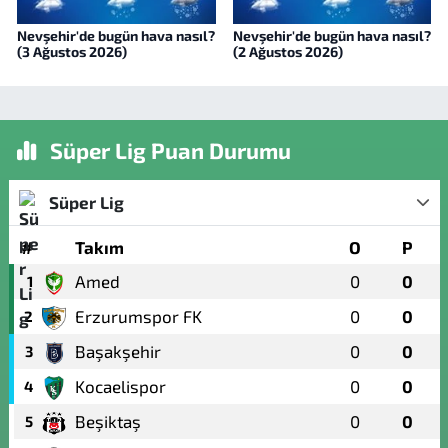
Nevşehir'de bugün hava nasıl?
Nevşehir'de bugün hava nasıl?
(3 Ağustos 2026)
(2 Ağustos 2026)
Süper Lig Puan Durumu
Süper Lig
#
Takım
O
P
Amed
0
0
1
Erzurumspor FK
0
0
2
Başakşehir
0
0
3
Kocaelispor
0
0
4
Beşiktaş
0
0
5