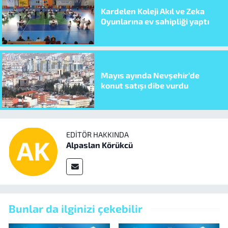
Kardelen Koleji Akıl ve Zeka
Oyunlarına ev sahipliği yaptı
Mayıs ayında Nevşehir’de
konut satışı dibe vurdu
EDITÖR HAKKINDA
Alpaslan Körükcü
Bunlar da ilginizi çekebilir