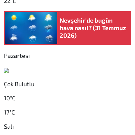
22°C
Nevşehir'de bugün
hava nasıl? (31 Temmuz
2026)
Pazartesi
Çok Bulutlu
10°C
17°C
Salı