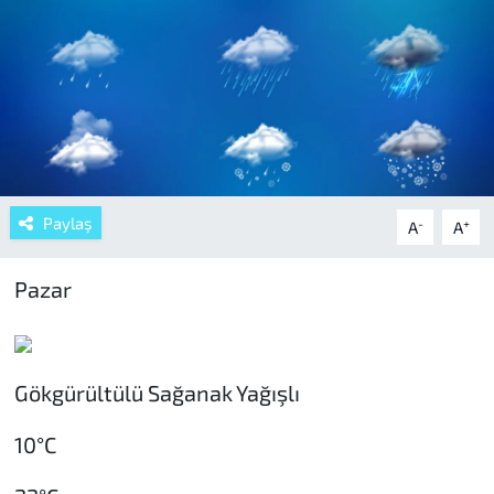
Paylaş
-
+
A
A
Pazar
Gökgürültülü Sağanak Yağışlı
10°C