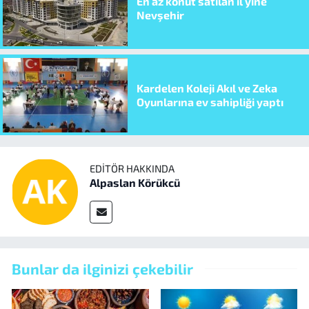
En az konut satılan il yine
Nevşehir
Kardelen Koleji Akıl ve Zeka
Oyunlarına ev sahipliği yaptı
EDITÖR HAKKINDA
Alpaslan Körükcü
Bunlar da ilginizi çekebilir