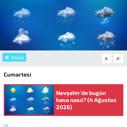
Paylaş
-
+
A
A
Cumartesi
Nevşehir'de bugün
hava nasıl? (4 Ağustos
2026)