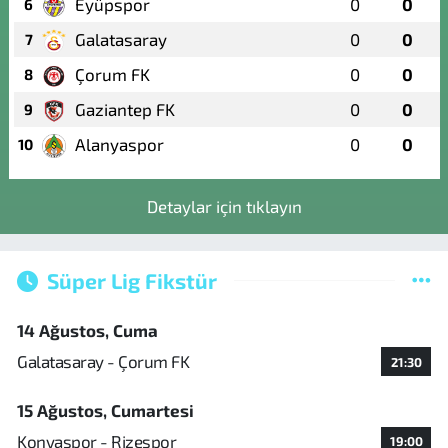
Eyüpspor
0
0
6
Galatasaray
0
0
7
Çorum FK
0
0
8
Gaziantep FK
0
0
9
Alanyaspor
0
0
10
Detaylar için tıklayın
Süper Lig Fikstür
14 Ağustos, Cuma
Galatasaray - Çorum FK
21:30
15 Ağustos, Cumartesi
Konyaspor - Rizespor
19:00