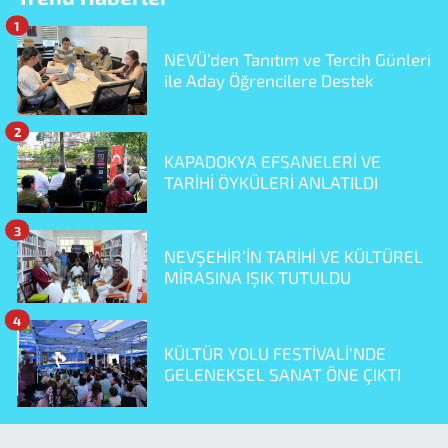
1
NEVÜ’den Tanıtım ve Tercih Günleri
ile Aday Öğrencilere Destek
2
KAPADOKYA EFSANELERİ VE
TARİHİ ÖYKÜLERİ ANLATILDI
3
NEVŞEHİR’İN TARİHİ VE KÜLTÜREL
MİRASINA IŞIK TUTULDU
4
KÜLTÜR YOLU FESTİVALİ’NDE
GELENEKSEL SANAT ÖNE ÇIKTI