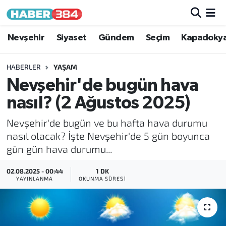
Nöbetçi Eczaneler
Nevşehir
Siyaset
Gündem
Seçim
Kapadoky
Hava Durumu
HABERLER
YAŞAM
Nevşehir'de bugün hava
Trafik Durumu
nasıl? (2 Ağustos 2025)
Süper Lig Puan Durumu ve Fikstür
Nevşehir'de bugün ve bu hafta hava durumu
nasıl olacak? İşte Nevşehir'de 5 gün boyunca
Tüm Manşetler
gün gün hava durumu...
Son Dakika Haberleri
02.08.2025 - 00:44
1 DK
YAYINLANMA
OKUNMA SÜRESI
Haber Arşivi