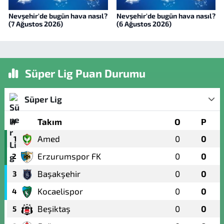
Nevşehir'de bugün hava nasıl?
Nevşehir'de bugün hava nasıl?
(7 Ağustos 2026)
(6 Ağustos 2026)
Süper Lig Puan Durumu
Süper Lig
#
Takım
O
P
Amed
0
0
1
Erzurumspor FK
0
0
2
Başakşehir
0
0
3
Kocaelispor
0
0
4
Beşiktaş
0
0
5