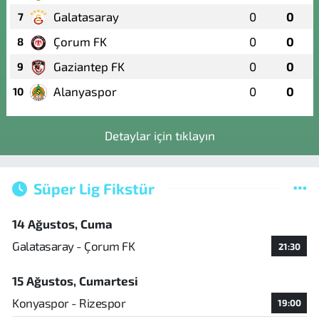
Galatasaray
0
0
7
Çorum FK
0
0
8
Gaziantep FK
0
0
9
Alanyaspor
0
0
10
Detaylar için tıklayın
Süper Lig Fikstür
14 Ağustos, Cuma
Galatasaray - Çorum FK
21:30
15 Ağustos, Cumartesi
Konyaspor - Rizespor
19:00