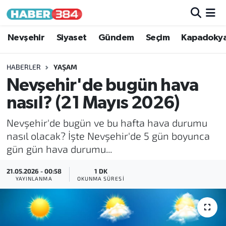
Nöbetçi Eczaneler
Nevşehir
Siyaset
Gündem
Seçim
Kapadoky
Hava Durumu
HABERLER
YAŞAM
Nevşehir'de bugün hava
Trafik Durumu
nasıl? (21 Mayıs 2026)
Süper Lig Puan Durumu ve Fikstür
Nevşehir'de bugün ve bu hafta hava durumu
nasıl olacak? İşte Nevşehir'de 5 gün boyunca
Tüm Manşetler
gün gün hava durumu...
Son Dakika Haberleri
21.05.2026 - 00:58
1 DK
YAYINLANMA
OKUNMA SÜRESI
Haber Arşivi