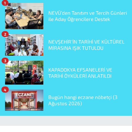
1
NEVÜ’den Tanıtım ve Tercih Günleri
ile Aday Öğrencilere Destek
2
NEVŞEHİR’İN TARİHİ VE KÜLTÜREL
MİRASINA IŞIK TUTULDU
3
KAPADOKYA EFSANELERİ VE
TARİHİ ÖYKÜLERİ ANLATILDI
4
Bugün hangi eczane nöbetçi (3
Ağustos 2026)