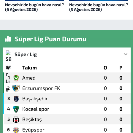
Nevşehir'de bugün hava nasıl?
Nevşehir'de bugün hava nasıl?
(6 Ağustos 2026)
(5 Ağustos 2026)
Süper Lig Puan Durumu
Süper Lig
#
Takım
O
P
Amed
0
0
1
Erzurumspor FK
0
0
2
Başakşehir
0
0
3
Kocaelispor
0
0
4
Beşiktaş
0
0
5
Eyüpspor
0
0
6