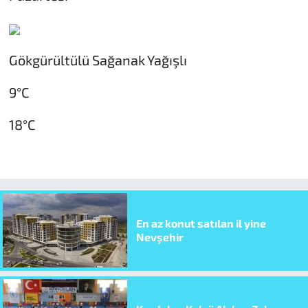
Gökgürültülü Sağanak Yağışlı
9°C
18°C
En az konut satılan il yine
Nevşehir