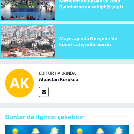
Kardelen Koleji Akıl ve Zeka
Oyunlarına ev sahipliği yaptı
Mayıs ayında Nevşehir’de
konut satışı dibe vurdu
EDITÖR HAKKINDA
Alpaslan Körükcü
Bunlar da ilginizi çekebilir