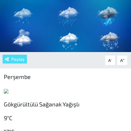
Paylaş
-
+
A
A
Perşembe
Gökgürültülü Sağanak Yağışlı
9°C