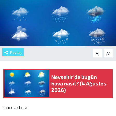
Paylaş
-
+
A
A
Nevşehir'de bugün
hava nasıl? (4 Ağustos
2026)
Cumartesi