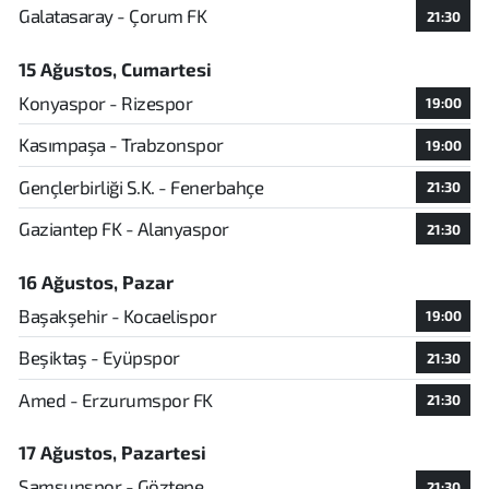
Galatasaray - Çorum FK
21:30
15 Ağustos, Cumartesi
Konyaspor - Rizespor
19:00
Kasımpaşa - Trabzonspor
19:00
Gençlerbirliği S.K. - Fenerbahçe
21:30
Gaziantep FK - Alanyaspor
21:30
16 Ağustos, Pazar
Başakşehir - Kocaelispor
19:00
Beşiktaş - Eyüpspor
21:30
Amed - Erzurumspor FK
21:30
17 Ağustos, Pazartesi
Samsunspor - Göztepe
21:30