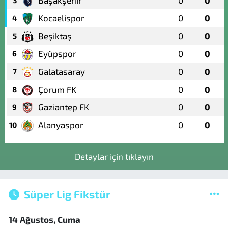
Kocaelispor
0
0
4
Beşiktaş
0
0
5
Eyüpspor
0
0
6
Galatasaray
0
0
7
Çorum FK
0
0
8
Gaziantep FK
0
0
9
Alanyaspor
0
0
10
Detaylar için tıklayın
Süper Lig Fikstür
14 Ağustos, Cuma