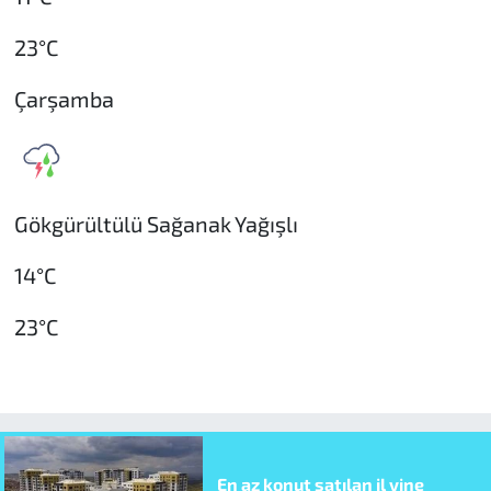
23°C
Çarşamba
Gökgürültülü Sağanak Yağışlı
14°C
23°C
En az konut satılan il yine