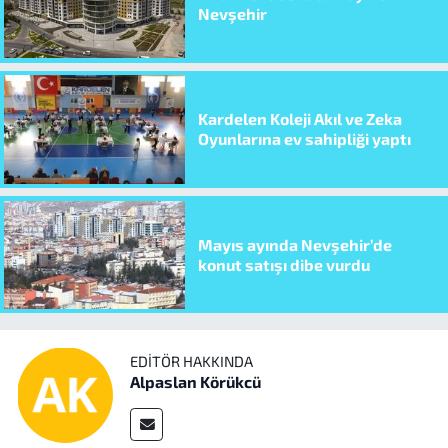
Nevşehir
Kardelen Koleji Akıl ve Zeka
Oyunlarına ev sahipliği yaptı
Mayıs ayında Nevşehir’de
konut satışı dibe vurdu
EDITÖR HAKKINDA
Alpaslan Körükcü