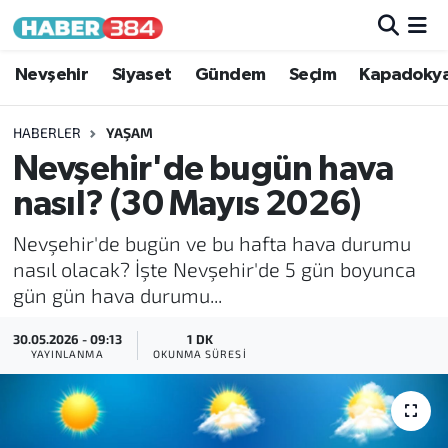
Nöbetçi Eczaneler
Nevşehir
Siyaset
Gündem
Seçim
Kapadoky
Hava Durumu
HABERLER
YAŞAM
Nevşehir'de bugün hava
Trafik Durumu
nasıl? (30 Mayıs 2026)
Süper Lig Puan Durumu ve Fikstür
Nevşehir'de bugün ve bu hafta hava durumu
nasıl olacak? İşte Nevşehir'de 5 gün boyunca
Tüm Manşetler
gün gün hava durumu...
Son Dakika Haberleri
30.05.2026 - 09:13
1 DK
YAYINLANMA
OKUNMA SÜRESI
Haber Arşivi