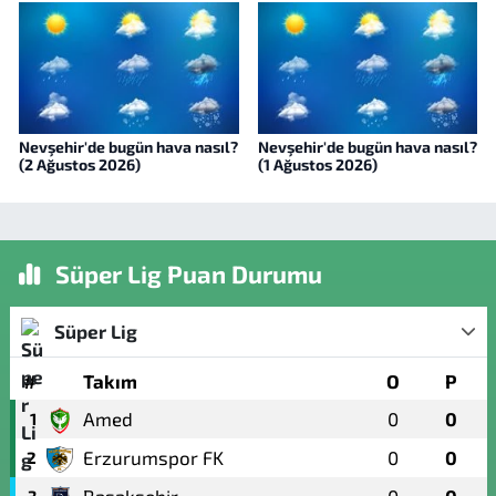
Nevşehir'de bugün hava nasıl?
Nevşehir'de bugün hava nasıl?
(2 Ağustos 2026)
(1 Ağustos 2026)
Süper Lig Puan Durumu
Süper Lig
#
Takım
O
P
Amed
0
0
1
Erzurumspor FK
0
0
2
Başakşehir
0
0
3