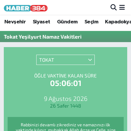
Nöbetçi Eczaneler
Nevşehir
Siyaset
Gündem
Seçim
Kapadoky
Tokat Yeşilyurt Namaz Vakitleri
Hava Durumu
Trafik Durumu
TOKAT
Süper Lig Puan Durumu ve Fikstür
ÖĞLE VAKTINE KALAN SÜRE
05:06:01
Tüm Manşetler
Son Dakika Haberleri
9 Ağustos 2026
26 Safer 1448
Haber Arşivi
Rabbinizi devamlı zikrediniz ve namazınızı ilk
vaktinde kılınız, muhakkak Allah Azze ve Celle, size