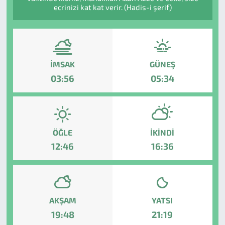
ecrinizi kat kat verir. (Hadis-i şerif)
İMSAK
GÜNEŞ
03:56
05:34
ÖĞLE
İKINDI
12:46
16:36
AKŞAM
YATSI
19:48
21:19