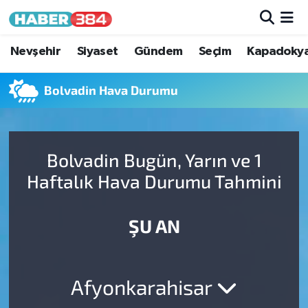
Nöbetçi Eczaneler
Nevşehir
Siyaset
Gündem
Seçim
Kapadoky
Hava Durumu
Bolvadin Hava Durumu
Trafik Durumu
Bolvadin Bugün, Yarın ve 1
Süper Lig Puan Durumu ve Fikstür
Haftalık Hava Durumu Tahmini
Tüm Manşetler
ŞU AN
Son Dakika Haberleri
Haber Arşivi
Afyonkarahisar