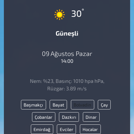
°
30
Güneşli
09 Ağustos Pazar
14:00
Nem: %23, Basınç: 1010 hpa hPa,
Rüzgar: 3.89 m/s
Başmakçı
Bayat
Bolvadin
Çay
Çobanlar
Dazkırı
Dinar
Emirdağ
Evciler
Hocalar