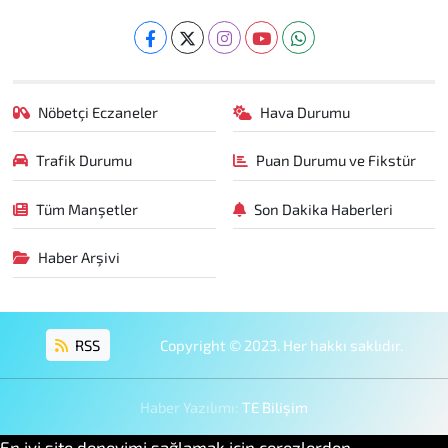
Nöbetçi Eczaneler
Hava Durumu
Trafik Durumu
Puan Durumu ve Fikstür
Tüm Manşetler
Son Dakika Haberleri
Haber Arşivi
RSS
Copyright © 2023. Her hakkı saklıdır.
Haber Yazılımı:
TE Bilişim
En iyi site deneyimi sağlamak için çerezlerden