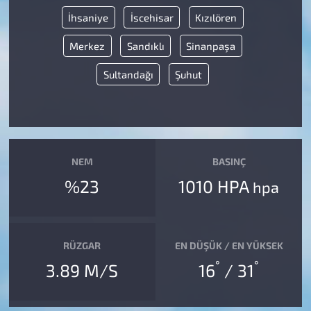
İhsaniye
İscehisar
Kızılören
Merkez
Sandıklı
Sinanpaşa
Sultandağı
Şuhut
NEM
BASINÇ
%23
1010 HPA
hpa
RÜZGAR
EN DÜŞÜK / EN YÜKSEK
°
°
3.89 M/S
16
/ 31