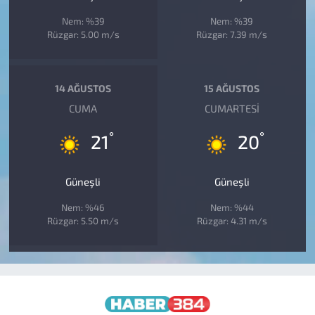
Nem: %39
Nem: %39
Rüzgar: 5.00 m/s
Rüzgar: 7.39 m/s
14 AĞUSTOS
15 AĞUSTOS
CUMA
CUMARTESI
°
°
21
20
Güneşli
Güneşli
Nem: %46
Nem: %44
Rüzgar: 5.50 m/s
Rüzgar: 4.31 m/s