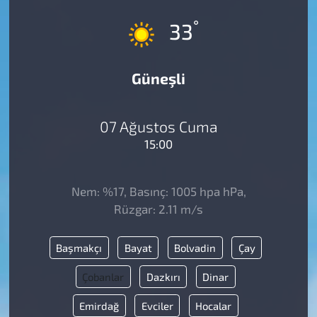
°
33
Güneşli
07 Ağustos Cuma
15:00
Nem: %17, Basınç: 1005 hpa hPa,
Rüzgar: 2.11 m/s
Başmakçı
Bayat
Bolvadin
Çay
Çobanlar
Dazkırı
Dinar
Emirdağ
Evciler
Hocalar