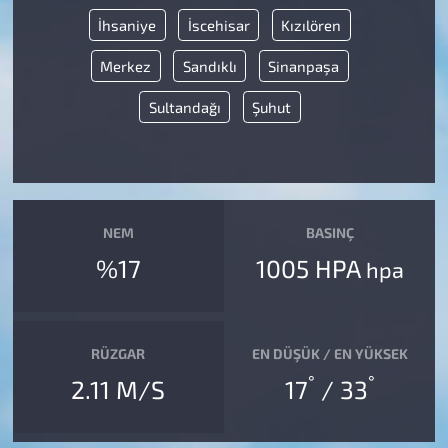
İhsaniye
İscehisar
Kızılören
Merkez
Sandıklı
Sinanpaşa
Sultandağı
Şuhut
NEM
BASINÇ
%17
1005 HPA
hpa
RÜZGAR
EN DÜŞÜK / EN YÜKSEK
°
°
2.11 M/S
17
/ 33