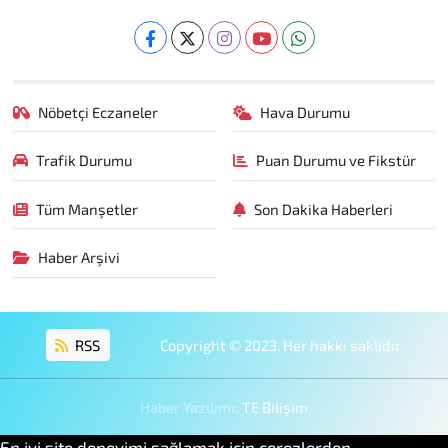
Nöbetçi Eczaneler
Hava Durumu
Trafik Durumu
Puan Durumu ve Fikstür
Tüm Manşetler
Son Dakika Haberleri
Haber Arşivi
RSS
Copyright © 2023. Her hakkı saklıdır.
Haber Yazılımı:
TE Bilişim
En iyi site deneyimi sağlamak için çerezlerden