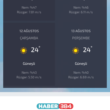
Nem: %47
Nem: %46
Rüzgar: 7.81 m/s
Rüzgar: 6.11 m/s
12 AĞUSTOS
13 AĞUSTOS
ÇARŞAMBA
PERŞEMBE
°
°
24
24
Güneşli
Güneşli
Nem: %43
Nem: %40
Rüzgar: 5.50 m/s
Rüzgar: 6.69 m/s