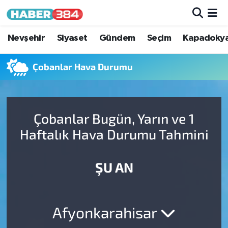
Nöbetçi Eczaneler
Nevşehir
Siyaset
Gündem
Seçim
Kapadoky
Hava Durumu
Çobanlar Hava Durumu
Trafik Durumu
Çobanlar Bugün, Yarın ve 1
Süper Lig Puan Durumu ve Fikstür
Haftalık Hava Durumu Tahmini
Tüm Manşetler
ŞU AN
Son Dakika Haberleri
Haber Arşivi
Afyonkarahisar