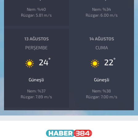
Nem: %40
Nem: %34
Rüzgar: 5.81 m/s
Rüzgar: 6.00 m/s
13 AĞUSTOS
14 AĞUSTOS
PERŞEMBE
CUMA
°
°
24
22
Güneşli
Güneşli
Nem: %37
Nem: %38
Rüzgar: 7.89 m/s
Rüzgar: 7.00 m/s