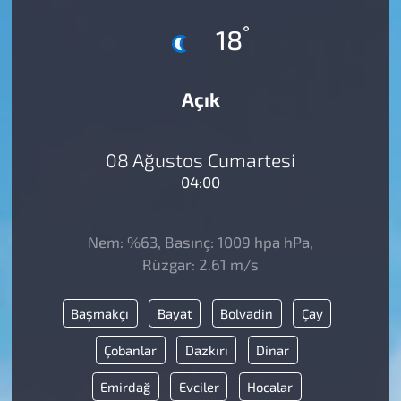
°
18
Açık
08 Ağustos Cumartesi
04:00
Nem: %63, Basınç: 1009 hpa hPa,
Rüzgar: 2.61 m/s
Başmakçı
Bayat
Bolvadin
Çay
Çobanlar
Dazkırı
Dinar
Emirdağ
Evciler
Hocalar