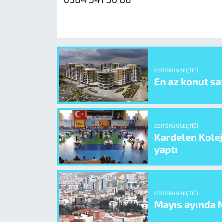
EDITÖRÜN SEÇTIĞI
En az konut sat
EDITÖRÜN SEÇTIĞI
Kardelen Kolej
yaptı
EDITÖRÜN SEÇTIĞI
Mayıs ayında N