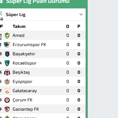
Süper Lig Puan Durumu
Süper Lig
#
Takım
O
P
Amed
0
0
1
Erzurumspor FK
0
0
2
Başakşehir
0
0
3
Kocaelispor
0
0
4
Beşiktaş
0
0
5
Eyüpspor
0
0
6
Galatasaray
0
0
7
Çorum FK
0
0
8
Gaziantep FK
0
0
9