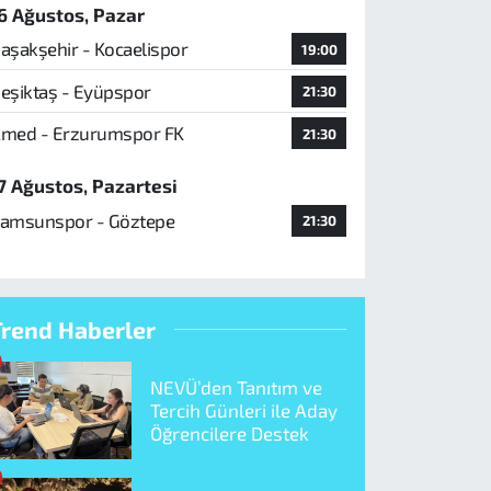
6 Ağustos, Pazar
aşakşehir - Kocaelispor
19:00
eşiktaş - Eyüpspor
21:30
med - Erzurumspor FK
21:30
7 Ağustos, Pazartesi
amsunspor - Göztepe
21:30
Trend Haberler
NEVÜ’den Tanıtım ve
Tercih Günleri ile Aday
Öğrencilere Destek