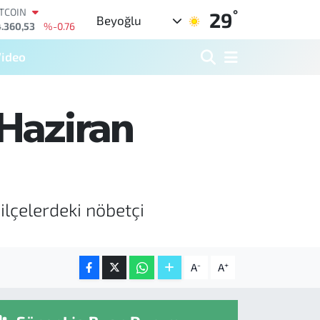
.360,53
%-0.76
°
29
Beyoğlu
OLAR
,7069
%0.17
URO
ideo
5,0265
%0.01
TERLİN
,1897
%0.02
RAM ALTIN
 Haziran
18.49
%2.12
İST100
.887
%64
ilçelerdeki nöbetçi
-
+
A
A