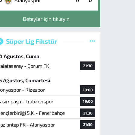
Alanyaspor
0
0
0
Detaylar için tıklayın
Süper Lig Fikstür
4 Ağustos, Cuma
alatasaray - Çorum FK
21:30
5 Ağustos, Cumartesi
onyaspor - Rizespor
19:00
asımpaşa - Trabzonspor
19:00
ençlerbirliği S.K. - Fenerbahçe
21:30
aziantep FK - Alanyaspor
21:30