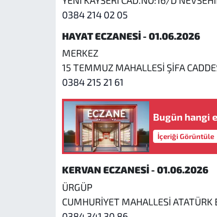
0384 214 02 05
HAYAT ECZANESİ - 01.06.2026
MERKEZ
15 TEMMUZ MAHALLESİ ŞİFA CADDE
0384 215 21 61
Bugün hangi e
İçeriği Görüntüle
KERVAN ECZANESİ - 01.06.2026
ÜRGÜP
CUMHURİYET MAHALLESİ ATATÜRK B
0384 341 30 86