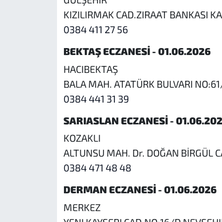
KIZILIRMAK CAD.ZIRAAT BANKASI KA
0384 411 27 56
BEKTAŞ ECZANESİ - 01.06.2026
HACIBEKTAŞ
BALA MAH. ATATÜRK BULVARI NO:61
0384 441 31 39
SARIASLAN ECZANESİ - 01.06.20
KOZAKLI
ALTUNSU MAH. Dr. DOĞAN BİRGÜL C
0384 471 48 48
DERMAN ECZANESİ - 01.06.2026
MERKEZ
YENI KAYSERI CAD.NO:16/D NEVSEHI