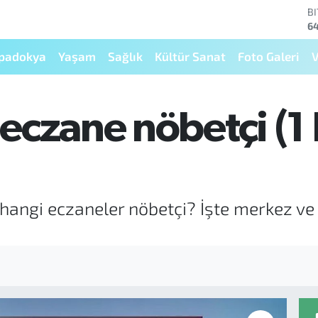
64
D
47
E
padokya
Yaşam
Sağlık
Kültür Sanat
Foto Galeri
V
5
S
64
G
eczane nöbetçi (1
66
B
13
hangi eczaneler nöbetçi? İşte merkez ve 