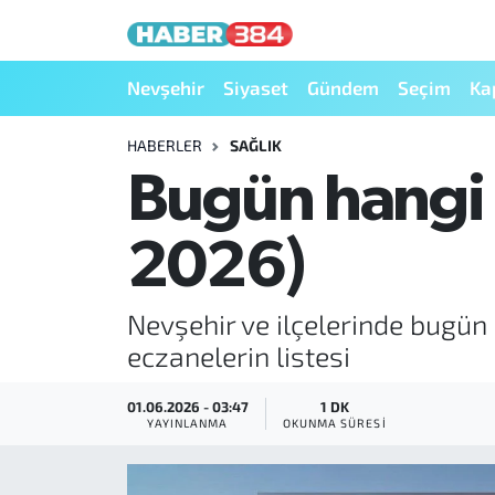
Nöbetçi Eczaneler
Nevşehir
Siyaset
Gündem
Seçim
Ka
Hava Durumu
HABERLER
SAĞLIK
Bugün hangi 
Trafik Durumu
2026)
Süper Lig Puan Durumu ve Fikstür
Tüm Manşetler
Nevşehir ve ilçelerinde bugün 
eczanelerin listesi
Son Dakika Haberleri
01.06.2026 - 03:47
1 DK
Haber Arşivi
YAYINLANMA
OKUNMA SÜRESI