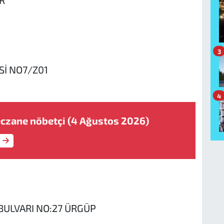
3
Sİ NO7/Z01
4
czane nöbetçi (4 Ağustos 2026)
ULVARI NO:27 ÜRGÜP