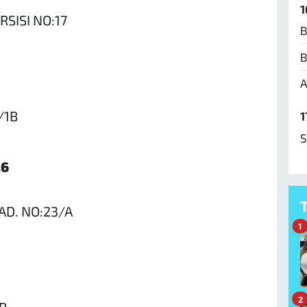
1
RSISI NO:17
B
B
A
/1B
1
S
26
AD. NO:23/A
1
2
R