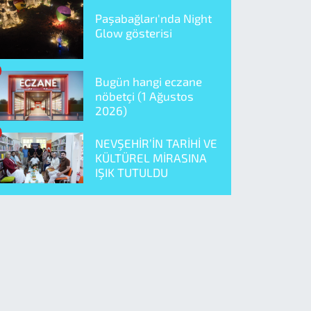
Paşabağları'nda Night
Glow gösterisi
Bugün hangi eczane
nöbetçi (1 Ağustos
2026)
NEVŞEHİR’İN TARİHİ VE
KÜLTÜREL MİRASINA
IŞIK TUTULDU