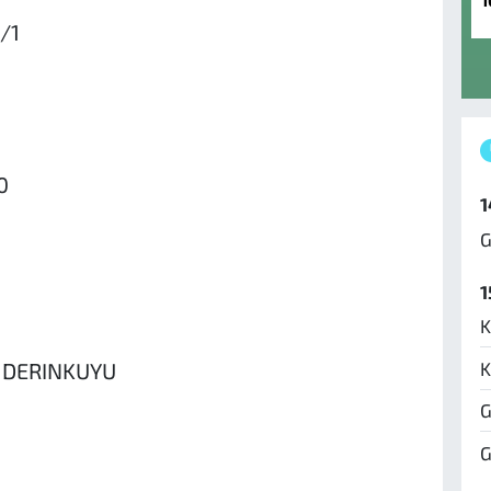
1
/1
0
1
G
1
K
K
 DERINKUYU
G
G