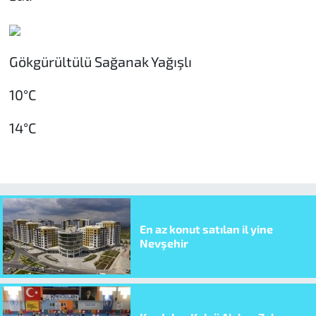
Gökgürültülü Sağanak Yağışlı
10°C
14°C
En az konut satılan il yine
Nevşehir