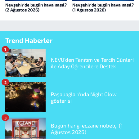
Nevşehir'de bugün hava nasıl?
Nevşehir'de bugün hava nasıl?
(2 Ağustos 2026)
(1 Ağustos 2026)
Trend Haberler
1
NEVÜ’den Tanıtım ve Tercih Günleri
ile Aday Öğrencilere Destek
2
Paşabağları'nda Night Glow
gösterisi
3
Bugün hangi eczane nöbetçi (1
Ağustos 2026)