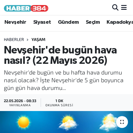
Nöbetçi Eczaneler
Nevşehir
Siyaset
Gündem
Seçim
Kapadoky
Hava Durumu
HABERLER
YAŞAM
Nevşehir'de bugün hava
Trafik Durumu
nasıl? (22 Mayıs 2026)
Süper Lig Puan Durumu ve Fikstür
Nevşehir'de bugün ve bu hafta hava durumu
nasıl olacak? İşte Nevşehir'de 5 gün boyunca
Tüm Manşetler
gün gün hava durumu...
Son Dakika Haberleri
22.05.2026 - 08:33
1 DK
YAYINLANMA
OKUNMA SÜRESI
Haber Arşivi