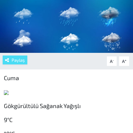
Paylaş
-
+
A
A
Cuma
Gökgürültülü Sağanak Yağışlı
9°C