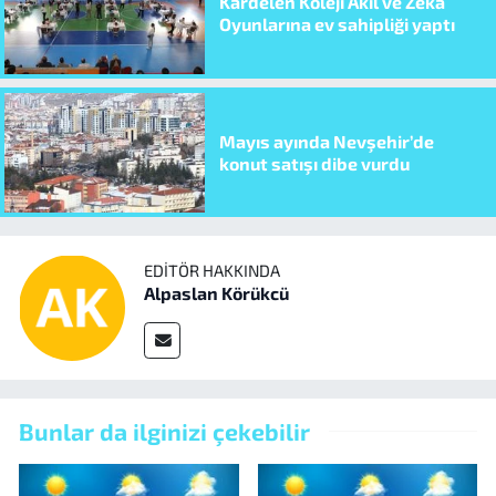
Kardelen Koleji Akıl ve Zeka
Oyunlarına ev sahipliği yaptı
Mayıs ayında Nevşehir’de
konut satışı dibe vurdu
EDITÖR HAKKINDA
Alpaslan Körükcü
Bunlar da ilginizi çekebilir