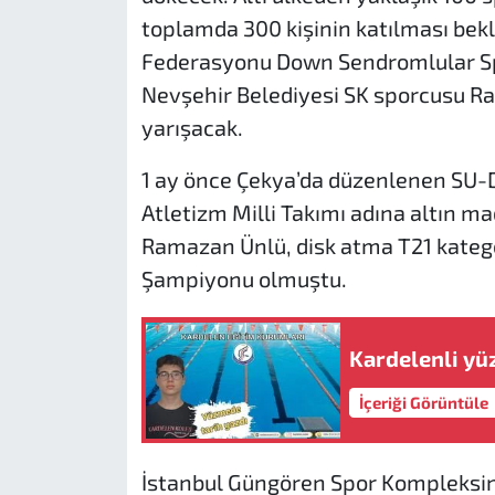
toplamda 300 kişinin katılması bekl
Federasyonu Down Sendromlular Spo
Nevşehir Belediyesi SK sporcusu R
yarışacak.
1 ay önce Çekya’da düzenlenen SU
Atletizm Milli Takımı adına altın 
Ramazan Ünlü, disk atma T21 katego
Şampiyonu olmuştu.
Kardelenli yü
İçeriği Görüntüle
İstanbul Güngören Spor Kompleksin