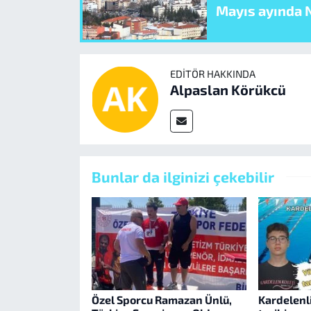
Mayıs ayında N
EDITÖR HAKKINDA
Alpaslan Körükcü
Bunlar da ilginizi çekebilir
Özel Sporcu Ramazan Ünlü,
Kardelenl