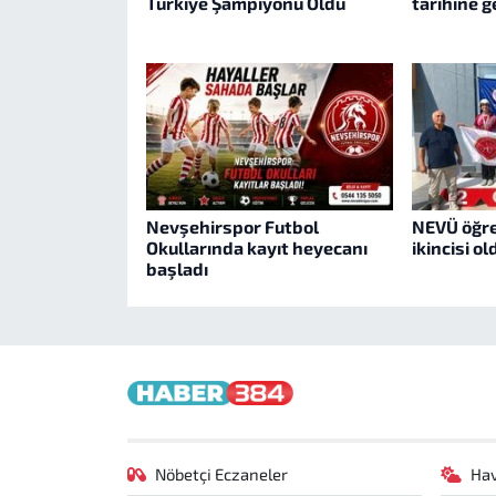
Türkiye Şampiyonu Oldu
tarihine g
Nevşehirspor Futbol
NEVÜ öğre
Okullarında kayıt heyecanı
ikincisi ol
başladı
Nöbetçi Eczaneler
Ha