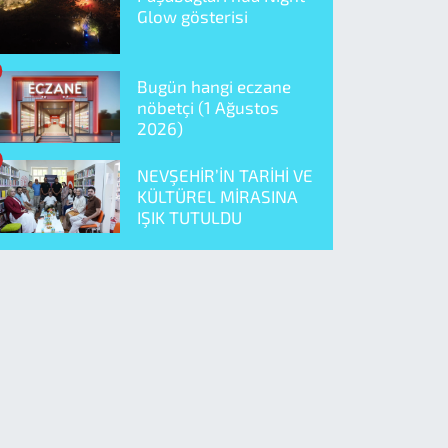
Glow gösterisi
Bugün hangi eczane
nöbetçi (1 Ağustos
2026)
NEVŞEHİR’İN TARİHİ VE
KÜLTÜREL MİRASINA
IŞIK TUTULDU