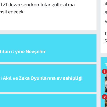
B
 T21 down sendromlular gülle atma
msil edecek.
B
A
1
S
ılan il yine Nevşehir
1
i Akıl ve Zeka Oyunlarına ev sahipliği
2