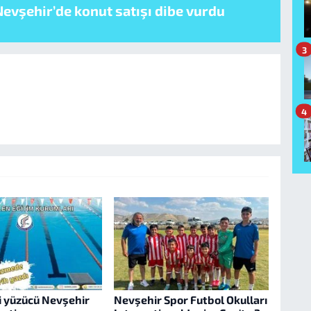
evşehir’de konut satışı dibe vurdu
3
4
i yüzücü Nevşehir
Nevşehir Spor Futbol Okulları