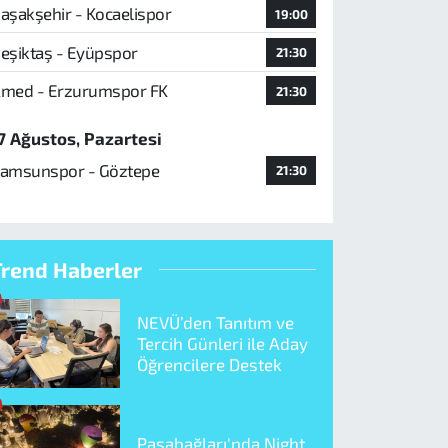
aşakşehir - Kocaelispor
19:00
eşiktaş - Eyüpspor
21:30
med - Erzurumspor FK
21:30
7 Ağustos, Pazartesi
amsunspor - Göztepe
21:30
Trend Haberler
NEVÜ’den Tanıtım ve
Tercih Günleri ile Aday
Öğrencilere Destek
Paşabağları'nda Night