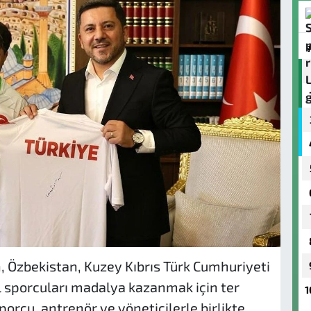
, Özbekistan, Kuzey Kıbrıs Türk Cumhuriyeti
l sporcuları madalya kazanmak için ter
1
porcu, antrenör ve yöneticilerle birlikte