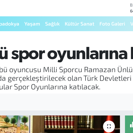
B
6
D
4
padokya
Yaşam
Sağlık
Kültür Sanat
Foto Galeri
V
E
5
S
6
 spor oyunlarına 
G
6
B
bü oyuncusu Milli Sporcu Ramazan Ünlü, 
1
a gerçekleştirilecek olan Türk Devletler
ar Spor Oyunlarına katılacak.