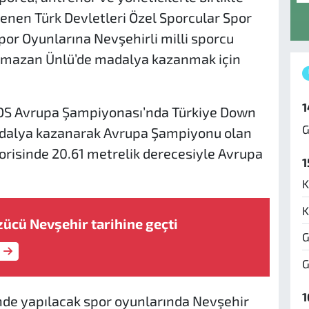
enen Türk Devletleri Özel Sporcular Spor
r Oyunlarına Nevşehirli milli sporcu
amazan Ünlü’de madalya kazanmak için
1
-DS Avrupa Şampiyonası’nda Türkiye Down
G
madalya kazanarak Avrupa Şampiyonu olan
risinde 20.61 metrelik derecesiyle Avrupa
1
K
K
zücü Nevşehir tarihine geçti
G
G
1
de yapılacak spor oyunlarında Nevşehir