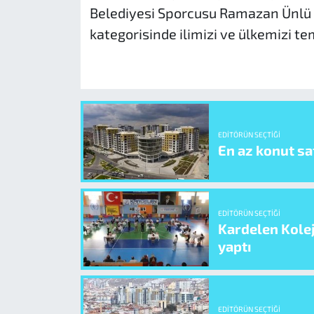
Belediyesi Sporcusu Ramazan Ünlü
kategorisinde ilimizi ve ülkemizi te
EDITÖRÜN SEÇTIĞI
En az konut sat
EDITÖRÜN SEÇTIĞI
Kardelen Kolej
yaptı
EDITÖRÜN SEÇTIĞI