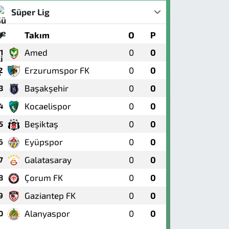
Süper Lig
#
Takım
O
P
Amed
0
0
1
Erzurumspor FK
0
0
2
Başakşehir
0
0
3
Kocaelispor
0
0
4
Beşiktaş
0
0
5
Eyüpspor
0
0
6
Galatasaray
0
0
7
Çorum FK
0
0
8
Gaziantep FK
0
0
9
Alanyaspor
0
0
0