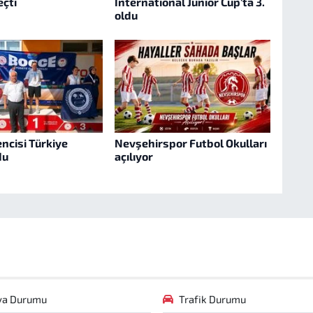
eçti
International Junior Cup'ta 3.
oldu
ncisi Türkiye
Nevşehirspor Futbol Okulları
du
açılıyor
va Durumu
Trafik Durumu