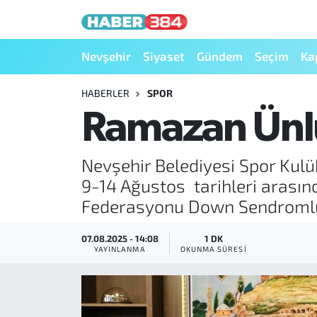
Nöbetçi Eczaneler
Nevşehir
Siyaset
Gündem
Seçim
Ka
Hava Durumu
HABERLER
SPOR
Ramazan Ünlü
Trafik Durumu
Nevşehir Belediyesi Spor Kulü
Süper Lig Puan Durumu ve Fikstür
9-14 Ağustos tarihleri arasınd
Tüm Manşetler
Federasyonu Down Sendromlul
Son Dakika Haberleri
07.08.2025 - 14:08
1 DK
YAYINLANMA
OKUNMA SÜRESI
Haber Arşivi